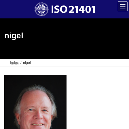
コ
ナ
ン
ビ
テ
ゲ
ン
ー
ツ
シ
へ
ョ
ス
ン
nigel
キ
に
ッ
移
プ
動
index
nigel